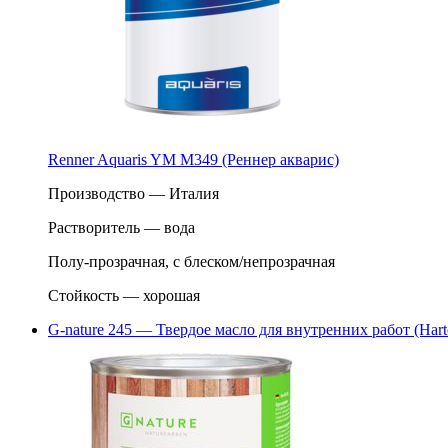
Renner Aquaris YM M349 (Реннер акварис)
Производство — Италия
Растворитель — вода
Полу-прозрачная, с блеском/непрозрачная
Стойкость — хорошая
G-nature 245 — Твердое масло для внутренних работ (Hart