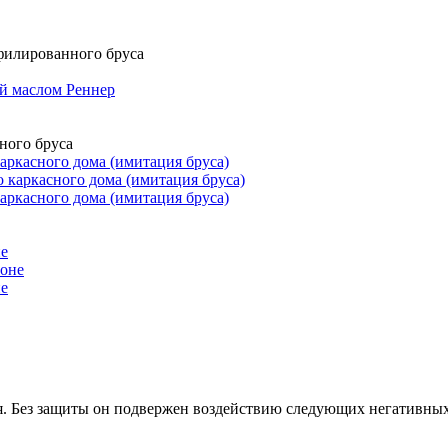
филированного бруса
ного бруса
аркасного дома (имитация бруса)
аркасного дома (имитация бруса)
не
не
. Без защиты он подвержен воздействию следующих негативных