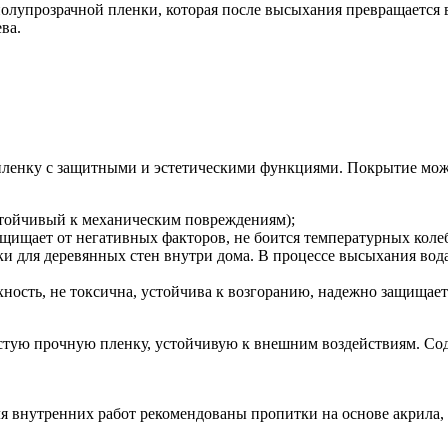
лупрозрачной пленки, которая после высыхания превращается в
ва.
енку с защитными и эстетическими функциями. Покрытие может
устойчивый к механическим повреждениям);
щищает от негативных факторов, не боится температурных колеба
 для деревянных стен внутри дома. В процессе высыхания вода и
ость, не токсична, устойчива к возгоранию, надежно защищает 
стую прочную пленку, устойчивую к внешним воздействиям. Сод
я внутренних работ рекомендованы пропитки на основе акрила, 