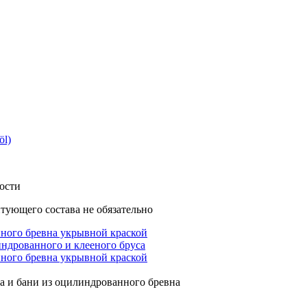
öl)
ости
тующего состава не обязательно
нного бревна укрывной краской
нного бревна укрывной краской
са и бани из оцилиндрованного бревна