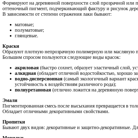
Формируют на деревянной поверхности слой прозрачной или по
оттеночный пигмент, подчеркивающий фактуру и рисунок дере
В зависимости от степени отражения лаки бывают:
матовые;
полуматовые;
глянцевые.
Краски
Образуют плотную непрозрачную полимерную или масляную пл
Большим спросом пользуются следующие виды красок:
акриловая
(быстро сохнет, образует эластичный слой, 
алкидная
(обладает отличной водостойкостью, хорошо за
водно-дисперсионная
(самый экологичный вариант краски
устойчивость к воздействиям различного рода);
полиуретановая
(отлично ложится на деревянную поверхн
Эмали
Пигментированная смесь после высыхания превращается в тол
Обладает отличными декоративными свойствами.
Пропитки
Бывают двух видов: декоративные и защитно-декоративные. Дл
Морилки